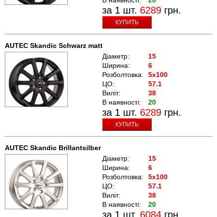
за 1 шт.
6289
грн.
КУПИТЬ
AUTEC Skandic Schwarz matt
Діаметр:
15
Ширина:
6
Розболтовка:
5x100
ЦО:
57.1
Виліт:
38
В наявності:
20
за 1 шт.
6289
грн.
КУПИТЬ
AUTEC Skandic Brillantsilber
Діаметр:
15
Ширина:
6
Розболтовка:
5x100
ЦО:
57.1
Виліт:
38
В наявності:
20
за 1 шт.
6084
грн.