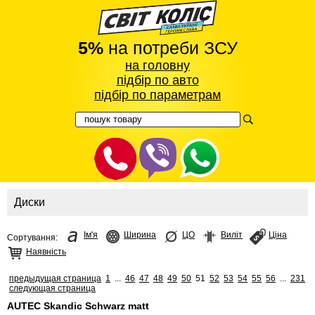
5%
на потреби ЗСУ
на головну
підбір по авто
підбір по параметрам
Диски
Ім'я
Ширина
ЦО
Виліт
Ціна
Сортування:
Наявність
предыдущая страница
1
...
46
47
48
49
50
51
52
53
54
55
56
...
231
следующая страница
AUTEC Skandic Schwarz matt