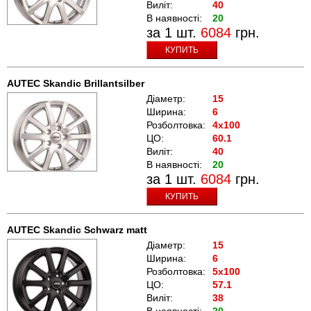
Виліт:
40
В наявності:
20
за 1 шт.
6084
грн.
КУПИТЬ
AUTEC Skandic Brillantsilber
Діаметр:
15
Ширина:
6
Розболтовка:
4x100
ЦО:
60.1
Виліт:
40
В наявності:
20
за 1 шт.
6084
грн.
КУПИТЬ
AUTEC Skandic Schwarz matt
Діаметр:
15
Ширина:
6
Розболтовка:
5x100
ЦО:
57.1
Виліт:
38
В наявності:
20